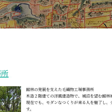
務所
館林の発展を支えた毛織物工場事務所
木造２階建ての洋風建造物で、城沼を望む館林
現在でも、モダンなつくりが来る人を魅了し、
す。