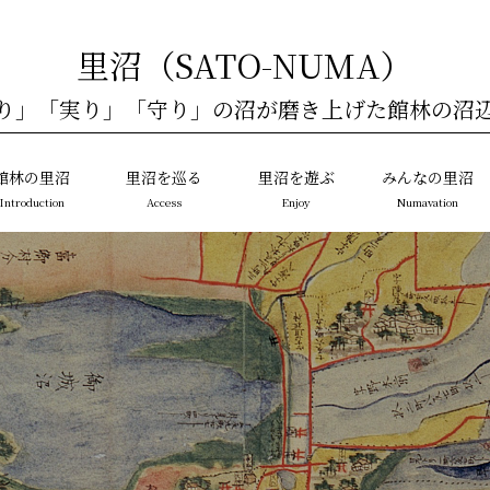
里沼（SATO-NUMA）
り」「実り」「守り」の沼が磨き上げた館林の沼
館林の里沼
里沼を巡る
里沼を遊ぶ
みんなの里沼
Introduction
Access
Enjoy
Numavation