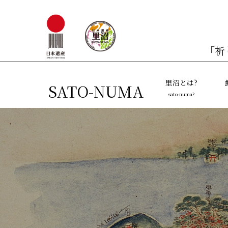
「祈
里沼とは?
SATO-NUMA
sato-numa?