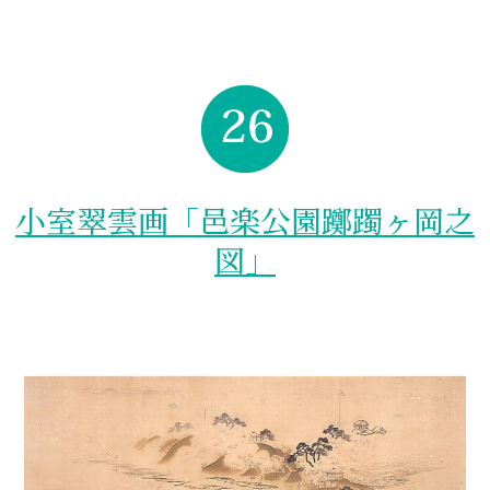
小室翠雲画「邑楽公園躑躅ヶ岡之
図」